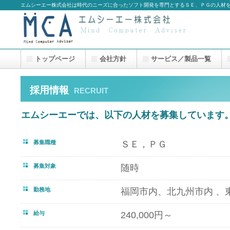
エムシーエー株式会社は時代のニーズに合ったソフト開発を専門とするＳＥ、ＰＧの人材
トップページ
会社方針
サービス／製品一覧
採用情報
RECRUIT
エムシーエーでは、以下の人材を募集しています
募集職種
ＳＥ，ＰＧ
募集対象
随時
勤務地
福岡市内、北九州市内 、
給与
240,000円～